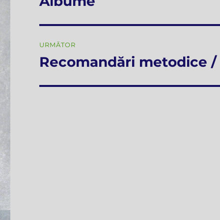
Albume
anterior:
articole
URMĂTOR
Recomandări metodice / 
Articolul
următor: