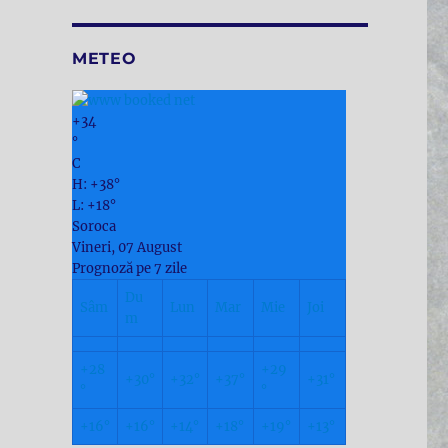
METEO
+
34
°
C
H:
+
38°
L:
+
18°
Soroca
Vineri, 07 August
Prognoză pe 7 zile
Du
Sâm
Lun
Mar
Mie
Joi
m
+
28
+
29
+
30°
+
32°
+
37°
+
31°
°
°
+
16°
+
16°
+
14°
+
18°
+
19°
+
13°