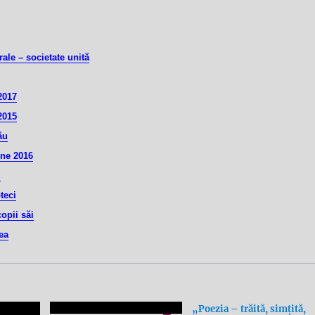
ale – societate unită
2017
2015
ău
ine 2016
i
teci
opii săi
ea
„Poezia – trăită, simțită,