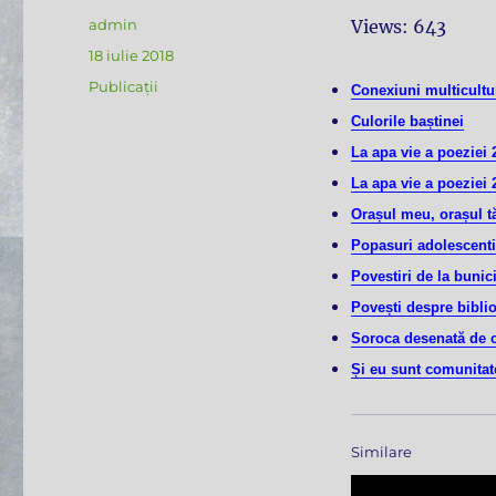
Autor
admin
Views: 643
Publicat
18 iulie 2018
pe
Categorii
Publicații
Conexiuni multicultur
Culorile baștinei
La apa vie a poeziei 
La apa vie a poeziei 
Orașul meu, orașul t
Popasuri adolescent
Povestiri de la bunic
Povești despre biblio
Soroca desenată de c
Și eu sunt comunitat
Similare