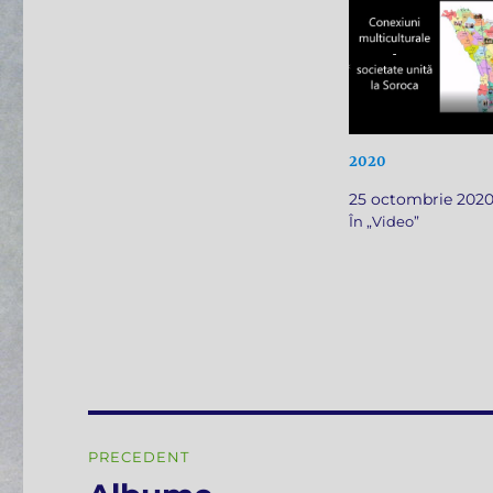
2020
25 octombrie 202
În „Video”
Navigare
PRECEDENT
în
Articolul