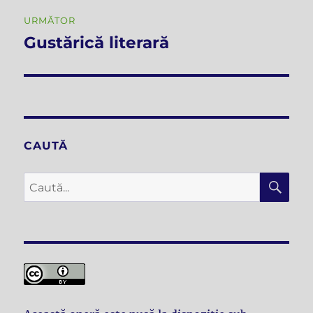
URMĂTOR
Gustărică literară
Articolul
următor:
CAUTĂ
CĂ
Caută
după: