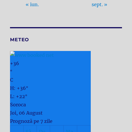
« iun.
sept. »
METEO
+
36
°
C
H:
+
36°
L:
+
22°
Soroca
Joi, 06 August
Prognoză pe 7 zile
Sâ
Du
Ma