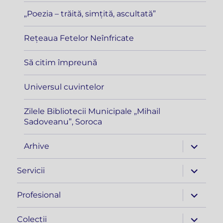
„Poezia – trăită, simțită, ascultată”
Rețeaua Fetelor Neînfricate
Să citim împreună
Universul cuvintelor
Zilele Bibliotecii Municipale „Mihail
Sadoveanu”, Soroca
extinde
Arhive
meniul
copil
extinde
Servicii
meniul
copil
extinde
Profesional
meniul
copil
extinde
Colecții