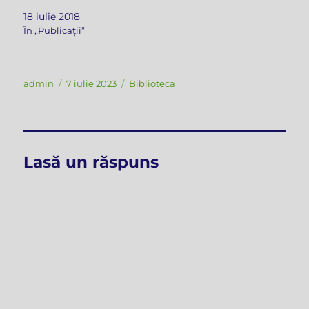
18 iulie 2018
În „Publicații”
Autor
Publicat
Categorii
admin
7 iulie 2023
Biblioteca
pe
Lasă un răspuns