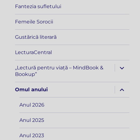
Fantezia sufletului
Femeile Sorocii
Gustărică literară
LecturaCentral
extinde
„Lectură pentru viață – MindBook &
meniul
Bookup”
copil
extinde
Omul anului
meniul
copil
Anul 2026
Anul 2025
Anul 2023