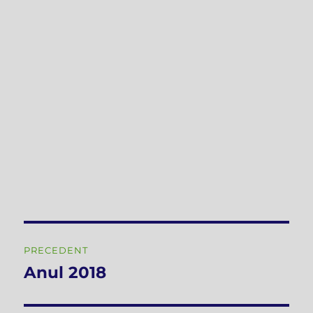
Navigare
PRECEDENT
în
Anul 2018
Articolul
anterior:
articole