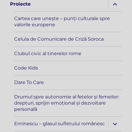
extinde
Proiecte
meniul
copil
Cartea care unește – punți culturale spre
valorile europene
Celula de Comunicare de Criză Soroca
Clubul civic al tinerelor rome
Code Kids
Dare To Care
Drumul spre autonomie al fetelor și femeilor:
drepturi, sprijin emoțional și dezvoltare
personală
extinde
Eminescu – glasul sufletului românesc
meniul
copil