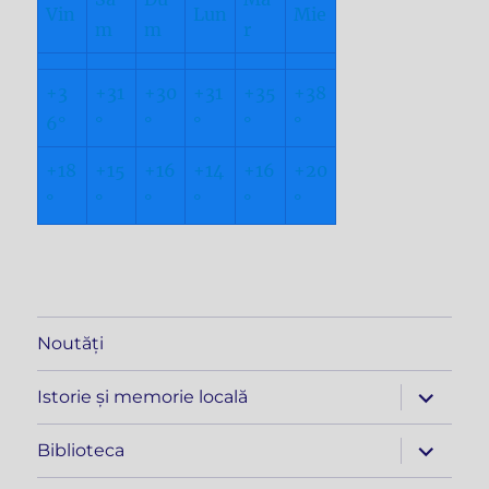
Vin
Lun
Mie
m
m
r
+
3
+
31
+
30
+
31
+
35
+
38
6°
°
°
°
°
°
+
18
+
15
+
16
+
14
+
16
+
20
°
°
°
°
°
°
Noutăți
extinde
Istorie și memorie locală
meniul
copil
extinde
Biblioteca
meniul
copil