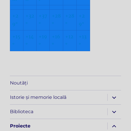
+
2
+
32
+
37
+
28
+
28
+
2
9°
°
°
°
°
9°
+
15
+
14
+
19
+
16
+
12
+
13
°
°
°
°
°
°
Noutăți
extinde
Istorie și memorie locală
meniul
copil
extinde
Biblioteca
meniul
copil
extinde
Proiecte
meniul