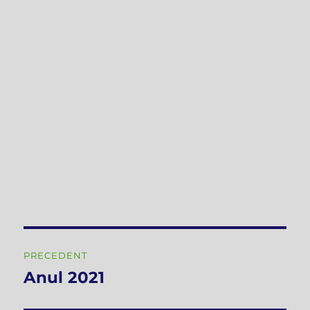
Navigare
PRECEDENT
în
Anul 2021
Articolul
anterior:
articole