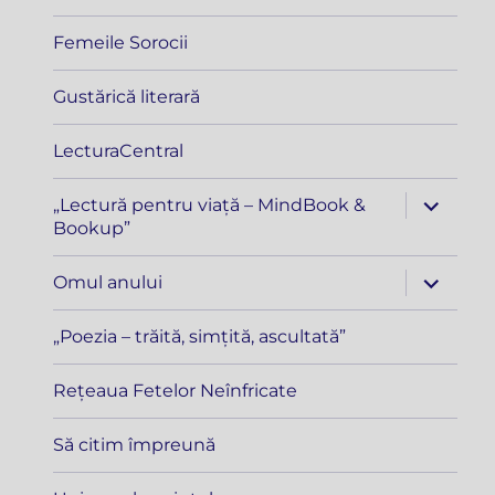
Femeile Sorocii
Gustărică literară
LecturaCentral
extinde
„Lectură pentru viață – MindBook &
meniul
Bookup”
copil
extinde
Omul anului
meniul
copil
„Poezia – trăită, simțită, ascultată”
Rețeaua Fetelor Neînfricate
Să citim împreună