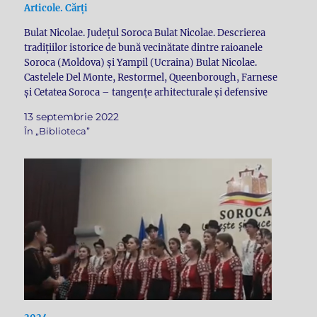
Articole. Cărți
Bulat Nicolae. Județul Soroca Bulat Nicolae. Descrierea
tradițiilor istorice de bună vecinătate dintre raioanele
Soroca (Moldova) și Yampil (Ucraina) Bulat Nicolae.
Castelele Del Monte, Restormel, Queenborough, Farnese
şi Cetatea Soroca – tangenţe arhitecturale şi defensive
medievale Pogorâre la Rughi Nic BulatDescarcă
13 septembrie 2022
În „Biblioteca”