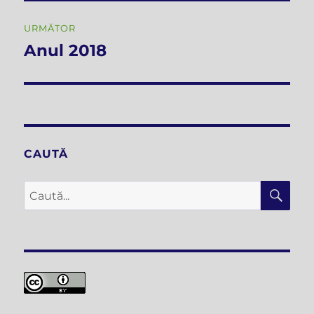
URMĂTOR
Anul 2018
Articolul
următor:
CAUTĂ
CĂ
Caută
după: