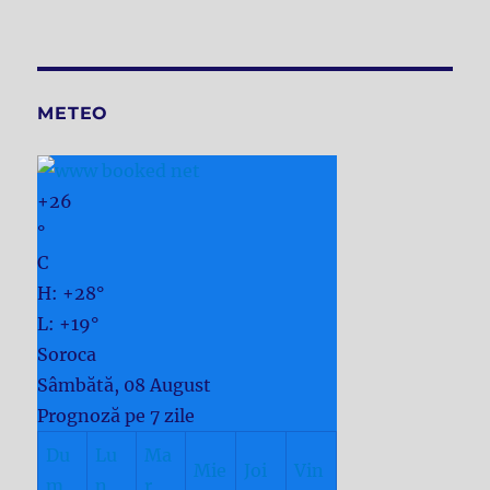
METEO
+
26
°
C
H:
+
28°
L:
+
19°
Soroca
Sâmbătă, 08 August
Prognoză pe 7 zile
Du
Lu
Ma
Mie
Joi
Vin
m
n
r