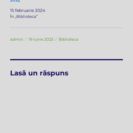
2024
15 februarie 2024
În „Biblioteca”
Autor
Publicat
Categorii
admin
19 iunie 2023
Biblioteca
pe
Lasă un răspuns