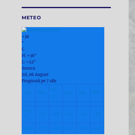
METEO
+
36
°
C
H:
+
36°
L:
+
22°
Soroca
Joi, 06 August
Prognoză pe 7 zile
Du
Vin
Sâm
Lun
Mar
Mie
m
+
36
+
31°
+
30°
+
31°
+
35°
+
38°
°
+
18°
+
15°
+
16°
+
14°
+
16°
+
20°