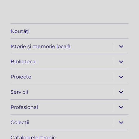
Noutăți
extinde
Istorie și memorie locală
meniul
copil
extinde
Biblioteca
meniul
copil
extinde
Proiecte
meniul
copil
extinde
Servicii
meniul
copil
extinde
Profesional
meniul
copil
extinde
Colecții
meniul
copil
Catalog electronic