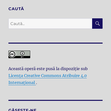
CAUTĂ
CĂ
Caută
după:
Această operă este pusă la dispoziţie sub
Licenţa Creative Commons Atribuire 4.0
Internațional
.
GĂSEȘTE-NE