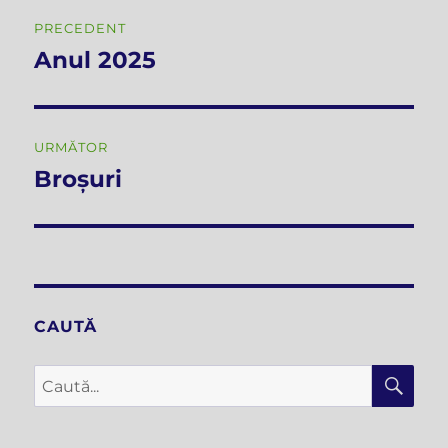
Navigare
PRECEDENT
în
Anul 2025
Articolul
anterior:
articole
URMĂTOR
Broșuri
Articolul
următor:
CAUTĂ
CĂ
Caută
după: