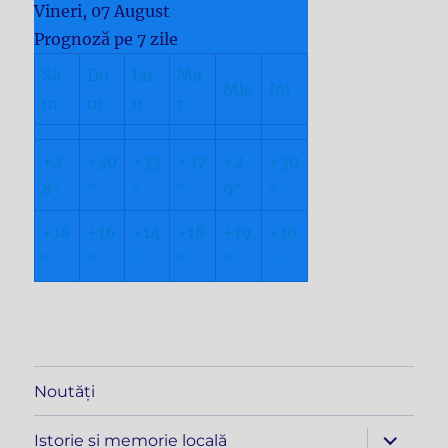
Vineri, 07 August
Prognoză pe 7 zile
Sâ
Du
Lu
Ma
Mie
Joi
m
m
n
r
+
2
+
30
+
33
+
37
+
2
+
30
8°
°
°
°
9°
°
+
18
+
16
+
14
+
18
+
19
+
16
°
°
°
°
°
°
Noutăți
extinde
Istorie și memorie locală