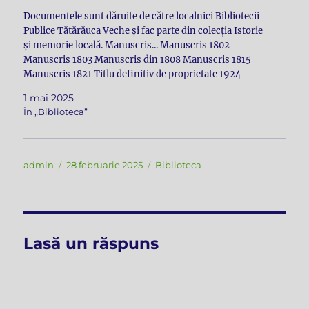
Documentele sunt dăruite de către localnici Bibliotecii
Publice Tătărăuca Veche și fac parte din colecția Istorie
și memorie locală. Manuscris... Manuscris 1802
Manuscris 1803 Manuscris din 1808 Manuscris 1815
Manuscris 1821 Titlu definitiv de proprietate 1924
Carnet de identitate și frecvență 1938-1939 Călătorie de
1 mai 2025
lucru 1945 Certificat de naștere Inventarul…
În „Biblioteca”
Autor
Publicat
Categorii
admin
28 februarie 2025
Biblioteca
pe
Lasă un răspuns