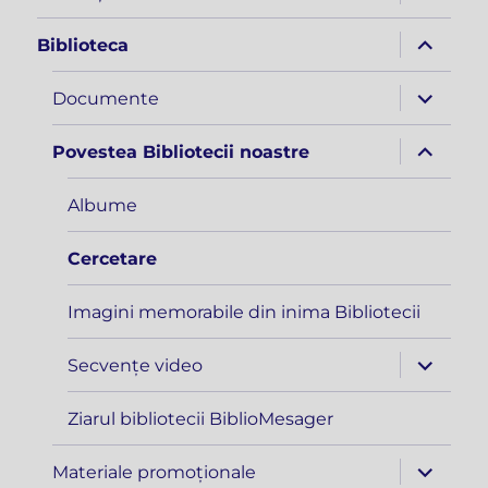
meniul
copil
extinde
Biblioteca
meniul
copil
extinde
Documente
meniul
copil
extinde
Povestea Bibliotecii noastre
meniul
copil
Albume
Cercetare
Imagini memorabile din inima Bibliotecii
extinde
Secvențe video
meniul
copil
Ziarul bibliotecii BiblioMesager
extinde
Materiale promoționale
meniul