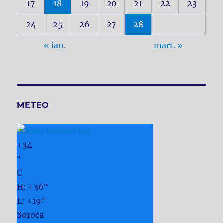
17
18
19
20
21
22
23
24
25
26
27
28
« ian.
mart. »
METEO
+
34
°
C
H:
+
36°
L:
+
19°
Soroca