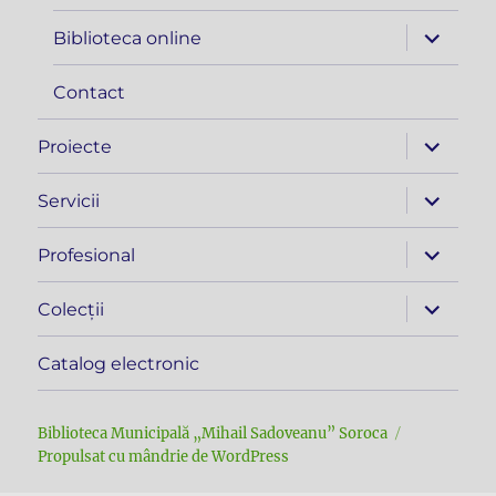
copil
extinde
Biblioteca online
meniul
copil
Contact
extinde
Proiecte
meniul
copil
extinde
Servicii
meniul
copil
extinde
Profesional
meniul
copil
extinde
Colecții
meniul
copil
Catalog electronic
Biblioteca Municipală „Mihail Sadoveanu” Soroca
Propulsat cu mândrie de WordPress