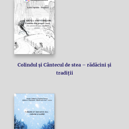
Colindul și Cântecul de stea – rădăcini și
tradiții