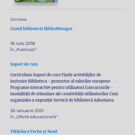
Similare
Ziarul bibliotecii BiblioMesager
18 iulie 2018
În „Publicații”
Suport de curs
Curriculum Suport de curs Fișele activităților de
instruire Biblioteca - promotor al valorilor europene
Programe interactive pentru utilizatori Concursurile -
modalități de stimulare ale creativității utilizatorilor Cum
organizăm o expoziție Servicii de bibliotecă Adnotarea
Cum se conspectează un document Cum să întocmim un
26 ianuarie 2021
eseu Folosirea corectă a ghilimelelor Referat Rezumat…
În „Ofertă educațională”
Tătărăuca Veche și Nouă