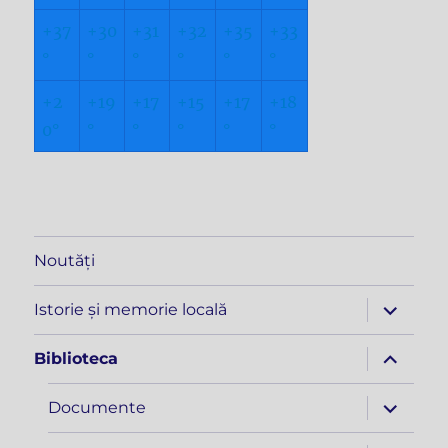
+
37
+
30
+
31
+
32
+
35
+
33
°
°
°
°
°
°
+
2
+
19
+
17
+
15
+
17
+
18
0°
°
°
°
°
°
Noutăți
extinde
Istorie și memorie locală
meniul
copil
extinde
Biblioteca
meniul
copil
extinde
Documente
meniul
copil