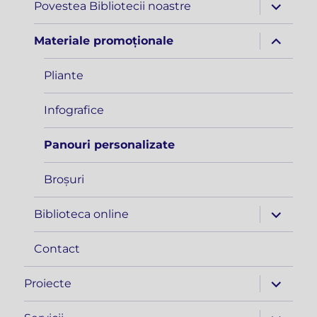
extinde
Povestea Bibliotecii noastre
meniul
copil
extinde
Materiale promoționale
meniul
copil
Pliante
Infografice
Panouri personalizate
Broșuri
extinde
Biblioteca online
meniul
copil
Contact
extinde
Proiecte
meniul
copil
extinde