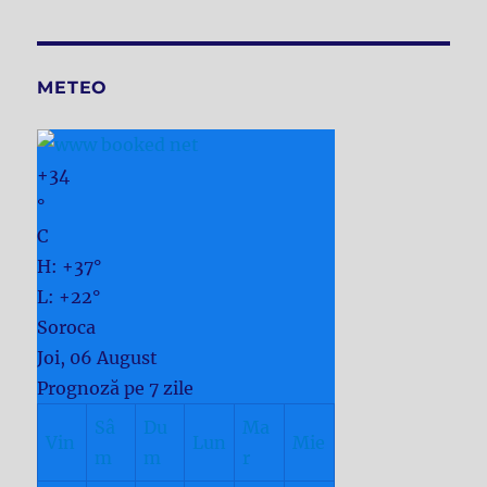
METEO
+
34
°
C
H:
+
37°
L:
+
22°
Soroca
Joi, 06 August
Prognoză pe 7 zile
Sâ
Du
Ma
Vin
Lun
Mie
m
m
r