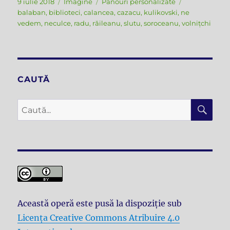
Publicat
Format
Categorii
Etichete
9 iulie 2018
Imagine
Panouri personalizate
pe
balaban
,
biblioteci
,
calancea
,
cazacu
,
kulikovski
,
ne
vedem
,
neculce
,
radu
,
răileanu
,
slutu
,
soroceanu
,
volnițchi
CAUTĂ
CĂ
Caută
după:
Această operă este pusă la dispoziţie sub
Licenţa Creative Commons Atribuire 4.0