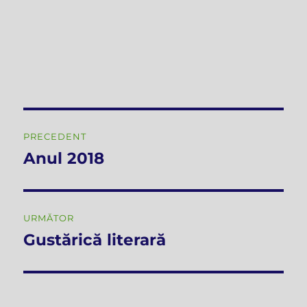
Navigare
PRECEDENT
în
Anul 2018
Articolul
anterior:
articole
URMĂTOR
Gustărică literară
Articolul
următor: