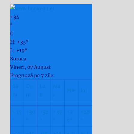
+
34
°
C
H:
+
35°
L:
+
19°
Soroca
Vineri, 07 August
Prognoză pe 7 zile
Sâ
Du
Lu
Ma
Mie
Joi
m
m
n
r
+
27
+
30
+
32
+
37
+
2
+
28
°
°
°
°
9°
°
+
17
+
15
+
15
+
18
+
17
+
12