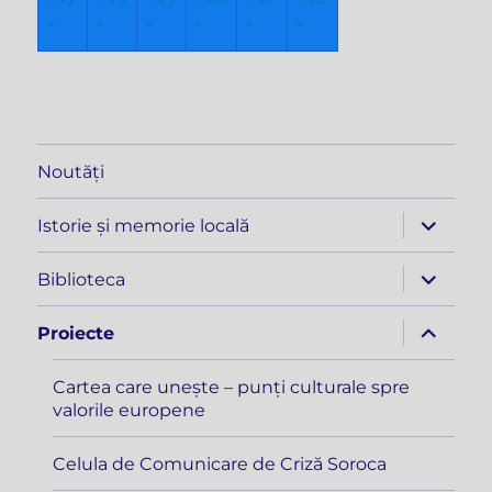
°
°
°
°
°
°
Noutăți
extinde
Istorie și memorie locală
meniul
copil
extinde
Biblioteca
meniul
copil
extinde
Proiecte
meniul
copil
Cartea care unește – punți culturale spre
valorile europene
Celula de Comunicare de Criză Soroca