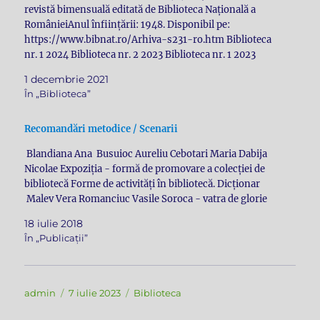
revistă bimensuală editată de Biblioteca Națională a
RomânieiAnul înființării: 1948. Disponibil pe:
https://www.bibnat.ro/Arhiva-s231-ro.htm Biblioteca
nr. 1 2024 Biblioteca nr. 2 2023 Biblioteca nr. 1 2023
Biblioteca nr. 2 2022 Biblioteca nr. 1 2022 Biblioteca nr.
1 decembrie 2021
6 2021 Biblioteca nr. 5 2021 Biblioteca nr.…
În „Biblioteca”
Recomandări metodice / Scenarii
Blandiana Ana Busuioc Aureliu Cebotari Maria Dabija
Nicolae Expoziția - formă de promovare a colecției de
bibliotecă Forme de activități în bibliotecă. Dicționar
Malev Vera Romanciuc Vasile Soroca - vatra de glorie
18 iulie 2018
În „Publicații”
Autor
Publicat
Categorii
admin
7 iulie 2023
Biblioteca
pe