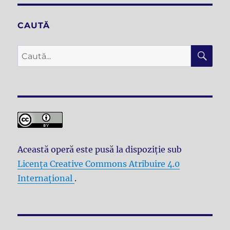
CAUTĂ
CĂ
Caută
după:
Această operă este pusă la dispoziţie sub
Licenţa Creative Commons Atribuire 4.0
Internațional
.