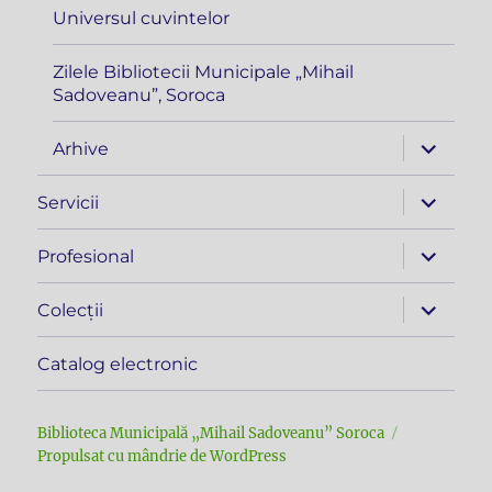
Universul cuvintelor
Zilele Bibliotecii Municipale „Mihail
Sadoveanu”, Soroca
extinde
Arhive
meniul
copil
extinde
Servicii
meniul
copil
extinde
Profesional
meniul
copil
extinde
Colecții
meniul
copil
Catalog electronic
Biblioteca Municipală „Mihail Sadoveanu” Soroca
Propulsat cu mândrie de WordPress