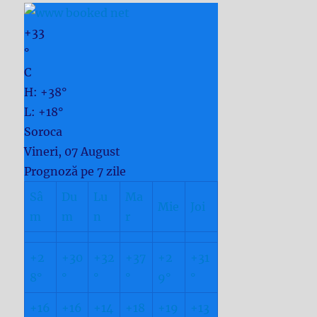
+
33
°
C
H:
+
38°
L:
+
18°
Soroca
Vineri, 07 August
Prognoză pe 7 zile
Sâ
Du
Lu
Ma
Mie
Joi
m
m
n
r
+
2
+
30
+
32
+
37
+
2
+
31
8°
°
°
°
9°
°
+
16
+
16
+
14
+
18
+
19
+
13