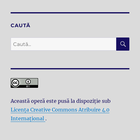
CAUTĂ
CĂ
Caută
după:
Această operă este pusă la dispoziţie sub
Licenţa Creative Commons Atribuire 4.0
Internațional
.