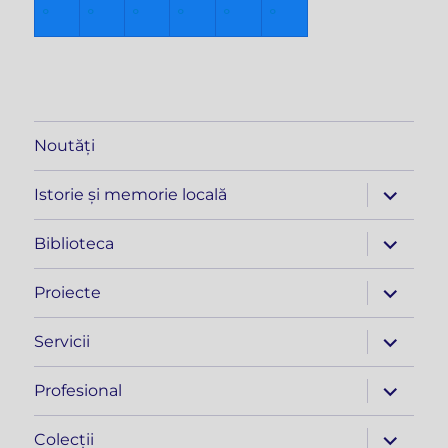
°
°
°
°
°
°
Noutăți
extinde
Istorie și memorie locală
meniul
copil
extinde
Biblioteca
meniul
copil
extinde
Proiecte
meniul
copil
extinde
Servicii
meniul
copil
extinde
Profesional
meniul
copil
extinde
Colecții