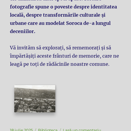
fotografie spune o poveste despre identitatea
locală, despre transformările culturale și
urbane care au modelat Soroca de-a lungul
deceniilor.
Vă invităm să explorați, să rememorați și să
împărtășiți aceste frânturi de memorie, care ne
leagă pe toți de rădăcinile noastre comune.
Publicat
Categorii
la
18 iulie 2025
Biblioteca
Lasă un comentariu