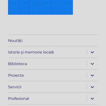
+
18
+
16
+
14
+
18
+
19
+
16
°
°
°
°
°
°
Noutăți
extinde
Istorie și memorie locală
meniul
copil
extinde
Biblioteca
meniul
copil
extinde
Proiecte
meniul
copil
extinde
Servicii
meniul
copil
extinde
Profesional
meniul
copil