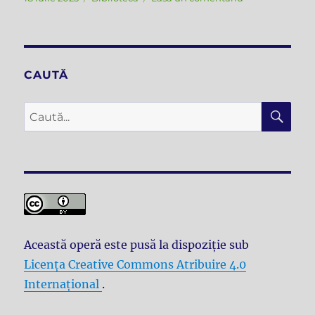
pe
Soroca
de
altădată
–
o
CAUTĂ
călătorie
în
CĂ
Caută
imagini
după:
prin
timp
Această operă este pusă la dispoziţie sub
Licenţa Creative Commons Atribuire 4.0
Internațional
.