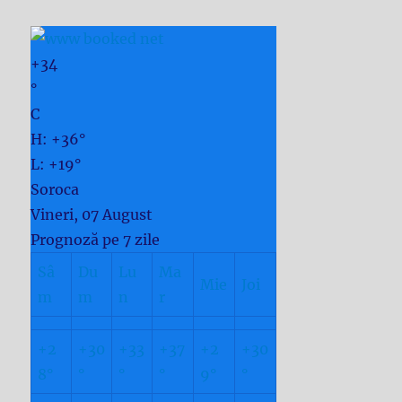
+
34
°
C
H:
+
36°
L:
+
19°
Soroca
Vineri, 07 August
Prognoză pe 7 zile
Sâ
Du
Lu
Ma
Mie
Joi
m
m
n
r
+
2
+
30
+
33
+
37
+
2
+
30
8°
°
°
°
9°
°