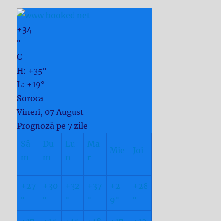
+
34
°
C
H:
+
35°
L:
+
19°
Soroca
Vineri, 07 August
Prognoză pe 7 zile
Sâ
Du
Lu
Ma
Mie
Joi
m
m
n
r
+
27
+
30
+
32
+
37
+
2
+
28
°
°
°
°
9°
°