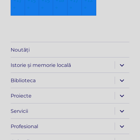
+
17
+
15
+
15
+
18
+
17
+
12
°
°
°
°
°
°
Noutăți
extinde
Istorie și memorie locală
meniul
copil
extinde
Biblioteca
meniul
copil
extinde
Proiecte
meniul
copil
extinde
Servicii
meniul
copil
extinde
Profesional
meniul
copil
extinde