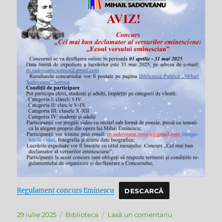
Regulament concurs Eminescu
DESCARCĂ
Publicat
Categorii
la
29 iulie 2025
Biblioteca
Lasă un comentariu