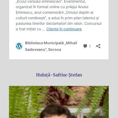
Huluţă-Saftiuc Ştefan