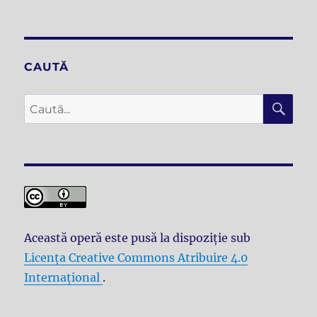
pe
Ecoul
versului
eminescian
CAUTĂ
CĂ
Caută
după:
Această operă este pusă la dispoziţie sub
Licenţa Creative Commons Atribuire 4.0
Internațional
.